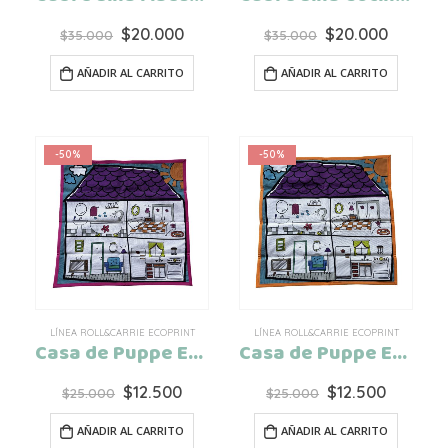
El
El
El
El
$
20.000
$
20.000
$
35.000
$
35.000
precio
precio
precio
precio
original
actual
original
actual
AÑADIR AL CARRITO
AÑADIR AL CARRITO
era:
es:
era:
es:
$35.000.
$20.000.
$35.000.
$20.000
-50%
-50%
LÍNEA ROLL&CARRIE ECOPRINT
LÍNEA ROLL&CARRIE ECOPRINT
Casa de Puppe Enrollable Pink Ecoprint
Casa de Puppe Enrollable Orange Ecoprint
El
El
El
El
$
12.500
$
12.500
$
25.000
$
25.000
precio
precio
precio
precio
original
actual
original
actual
AÑADIR AL CARRITO
AÑADIR AL CARRITO
era:
es:
era:
es: