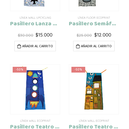
LÍNEA WALL UPCYCLING
LÍNEA FLOOR ECOPRINT
Pasillero Lanza Aviones Upcycling
Pasillero Semáforo EcoPrint
El
El
El
El
$
15.000
$
12.000
$
30.000
$
25.000
precio
precio
precio
precio
original
actual
original
actual
AÑADIR AL CARRITO
AÑADIR AL CARRITO
era:
es:
era:
es:
$30.000.
$15.000.
$25.000.
$12.000.
-50%
-50%
LÍNEA WALL ECOPRINT
LÍNEA WALL ECOPRINT
Pasillero Teatro Rocket EcoPrint
Pasillero Teatro City EcoPrint