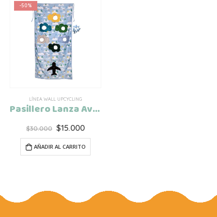
-50%
LÍNEA WALL UPCYCLING
Pasillero Lanza Aviones Upcycling
El
El
$
15.000
$
30.000
precio
precio
original
actual
AÑADIR AL CARRITO
era:
es:
$30.000.
$15.000.