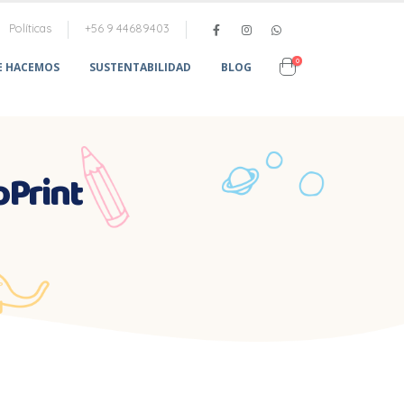
Políticas
+56 9 44689403
0
E HACEMOS
SUSTENTABILIDAD
BLOG
Print