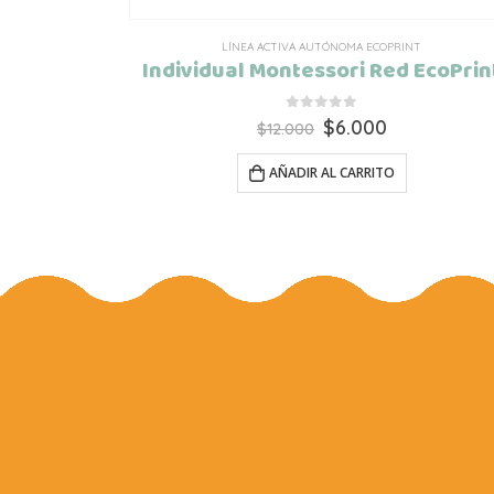
LÍNEA ACTIVA AUTÓNOMA ECOPRINT
Individual Montessori Red EcoPrin
0
out of 5
El
El
$
6.000
$
12.000
precio
precio
original
actual
AÑADIR AL CARRITO
era:
es:
$12.000.
$6.000.