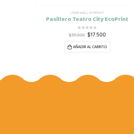
LÍNEA WALL ECOPRINT
Pasillero Teatro City EcoPrint
0
out of 5
El
El
$
17.500
$
35.000
precio
precio
original
actual
AÑADIR AL CARRITO
era:
es:
$35.000.
$17.500.