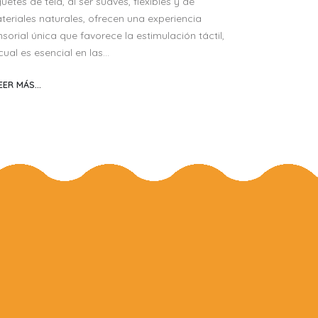
uetes de tela, al ser suaves, flexibles y de
teriales naturales, ofrecen una experiencia
nsorial única que favorece la estimulación táctil,
cual es esencial en las...
EER MÁS...